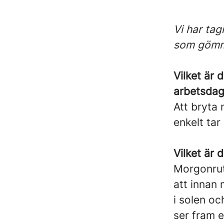
Vi har tag
som gömme
Vilket är 
arbetsda
Att bryta 
enkelt tar
Vilket är 
Morgonrut
att innan 
i solen o
ser fram 