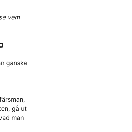
 se vem
eg
man ganska
ffärsman,
ten, gå ut
 vad man