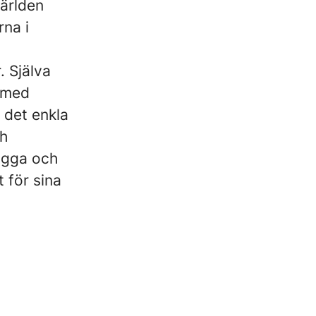
ärlden
na i
. Själva
 med
 det enkla
ch
bygga och
 för sina