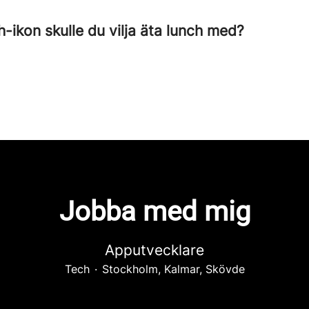
h-ikon skulle du vilja äta lunch med?
Jobba med mig
Apputvecklare
Tech
·
Stockholm, Kalmar, Skövde