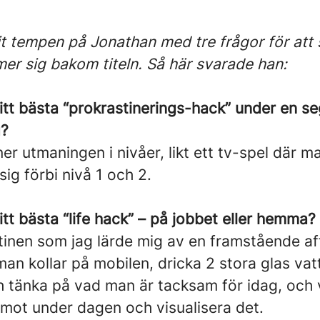
it tempen på Jonathan med tre frågor för att
r sig bakom titeln. Så här svarade han:
ditt bästa “prokrastinerings-hack” under en s
g?
ner utmaningen i nivåer, likt ett tv-spel där 
 sig förbi nivå 1 och 2.
ditt bästa “life hack” – på jobbet eller hemma?
inen som jag lärde mig av en framstående a
man kollar på mobilen, dricka 2 stora glas vat
ch tänka på vad man är tacksam för idag, och
emot under dagen och visualisera det.