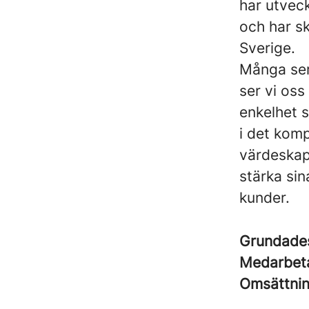
har utvec
och har s
Sverige.
Många ser 
ser vi os
enkelhet 
i det komp
värdeskapa
stärka sin
kunder.
Grundad
Medarbet
Omsättni